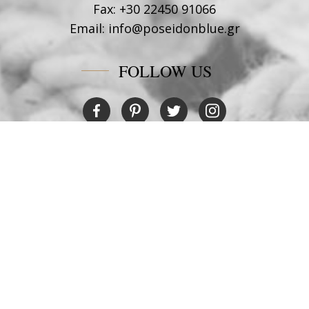
Fax:
+30 22450 91066
Email:
info@poseidonblue.gr
FOLLOW US
RESTAURANT
Tel:
+30 6978694482
Fax:
+30 22450 91066
Email:
restaurant@poseidonblue.gr
NEHMEN SIE KONTRAKT MIT UNS AUF