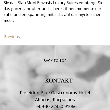
Sie das Blau.Moni Emvasis Luxury Suites empfangt Sie
das ganze jahr uber und schenkt ihnen momente der
ruhe und entspannung mit sicht auf das myrtoischen
meer.
Beitragsnavigation
Previous
Previous
post:
Superior
Poseidon
Blue
BACK TO TOP
KONTAKT
Poseidon Blue Gastronomy Hotel
Afiartis, Karpathos
Tel:
+30 22450 91066