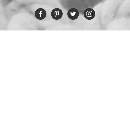
RESTAURANT
Tel:
+30 6978694482
Fax:
+30 22450 91066
Email:
restaurant@poseidonblue.gr
NEHMEN SIE KONTRAKT MIT UNS AUF
NEWSLETTER