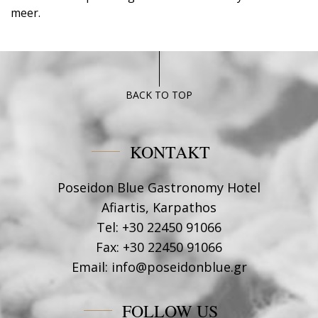
meer.
BACK TO TOP
KONTAKT
Poseidon Blue Gastronomy Hotel
Afiartis, Karpathos
Tel:
+30 22450 91066
Fax:
+30 22450 91066
Email:
info@poseidonblue.gr
FOLLOW US