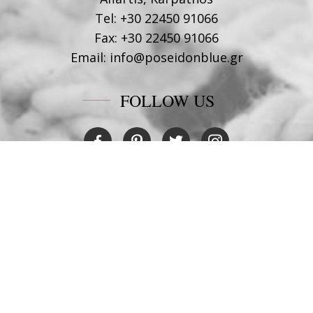
Tel:
+30 22450 91066
Fax:
+30 22450 91066
Email:
info@poseidonblue.gr
FOLLOW US
RESTAURANT
Tel:
+30 6978694482
Fax:
+30 22450 91066
Email:
restaurant@poseidonblue.gr
NEHMEN SIE KONTRAKT MIT UNS AUF