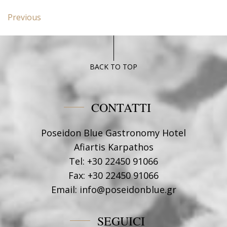
Navigazione
Previous
Previous
articoli
post:
Superior
Poseidon
Blue
BACK TO TOP
CONTATTI
Poseidon Blue Gastronomy Hotel
Afiartis Karpathos
Tel:
+30 22450 91066
Fax:
+30 22450 91066
Email:
info@poseidonblue.gr
SEGUICI