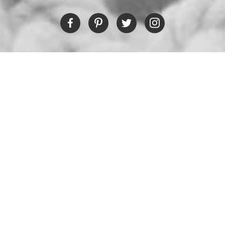
IL RISTORANTE
Tel:
+30 6978694482
Fax:
+30 22450 91066
Email:
restaurant@poseidonblue.gr
CONTATTACI
NEWSLETTER