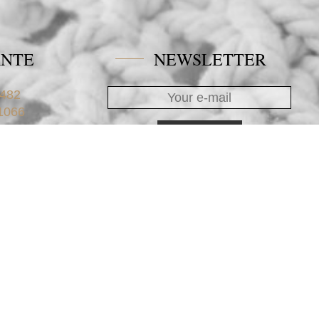
ANTE
NEWSLETTER
482
1066
blue.gr
Contatti