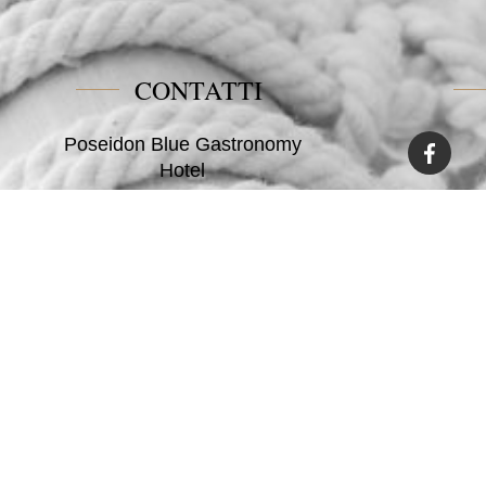
CONTATTI
Poseidon Blue Gastronomy
Hotel
Afiartis Karpathos
Tel:
+30 22450 91066
Fax:
+30 22450 91066
Email:
info@poseidonblue.gr
Soggiorn