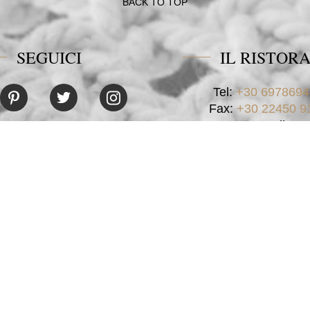
BACK TO TOP
SEGUICI
IL RISTOR
Tel:
+30 6978694
Fax:
+30 22450 9
Email:
restaurant@poseidon
CONTATTACI
o
Il Ristorante
Attività
Politica sulla privacy
Sitemap