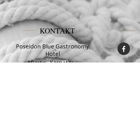
KONTAKT
Poseidon Blue Gastronomy
Hotel
Afiartis, Karpathos
Tel:
+30 22450 91066
Fax:
+30 22450 91066
Email:
info@poseidonblue.gr