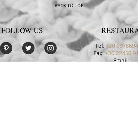
BACK TO TOP
FOLLOW US
RESTAUR
Tel:
+30 697869
Fax:
+30 22450 9
Email:
restaurant@poseido
NEHMEN SIE KONT
MIT UNS AUF