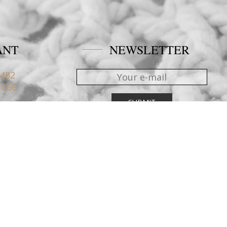
ANT
NEWSLETTER
4482
1066
nblue.gr
RAKT