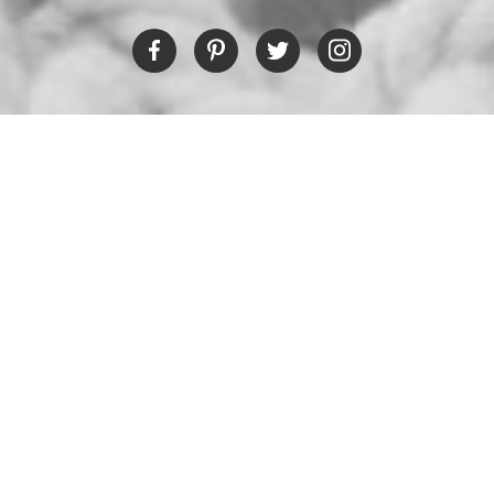
IL RISTORANTE
Tel:
+30 6978694482
Fax:
+30 22450 91066
Email:
restaurant@poseidonblue.gr
CONTATTACI
NEWSLETTER