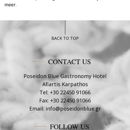
meer.
BACK TO TOP
CONTACT US
Poseidon Blue Gastronomy Hotel
Afiartis Karpathos
Tel:
+30 22450 91066
Fax:
+30 22450 91066
Email:
info@poseidonblue.gr
FOLLOW US