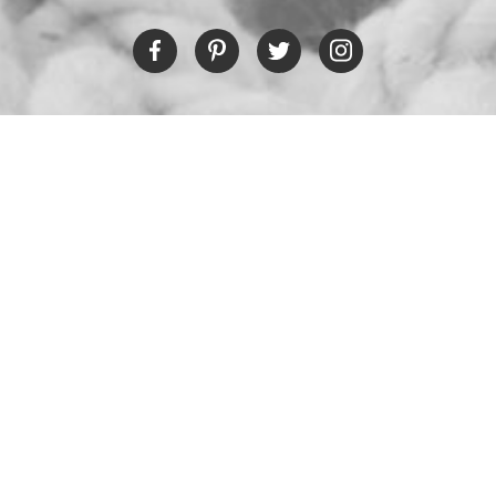
RESTAURANT
Tel:
+30 6978694482
Fax:
+30 22450 91066
Email:
restaurant@poseidonblue.gr
CONTACT US
NEWSLETTER