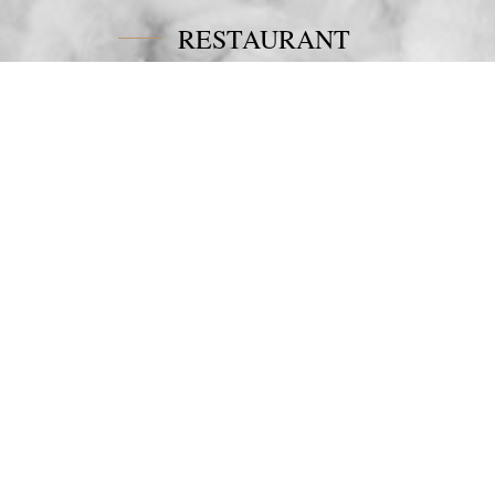
RESTAURANT
Tel:
+30 6978694482
Fax:
+30 22450 91066
Email:
restaurant@poseidonblue.gr
CONTACT US
NEWSLETTER