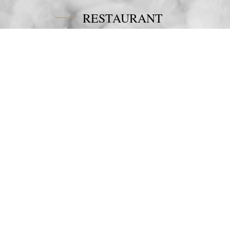
RESTAURANT
Tel:
+30 6978694482
Fax:
+30 22450 91066
Email:
restaurant@poseidonblue.gr
CONTACT US
NEWSLETTER