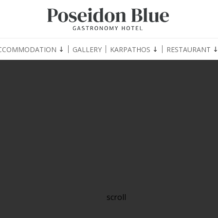
CCOMMODATION
GALLERY
KARPATHOS
RESTAURANT
scroll