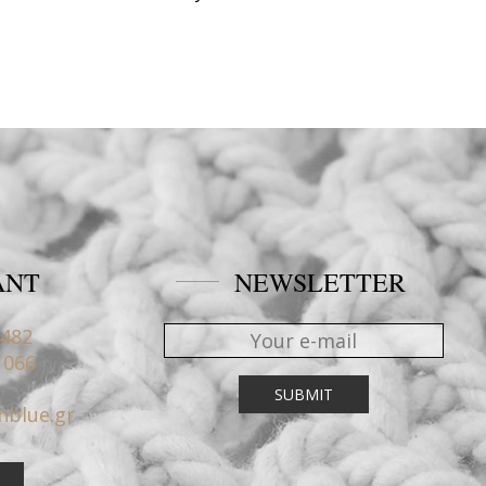
ANT
NEWSLETTER
4482
1066
nblue.gr