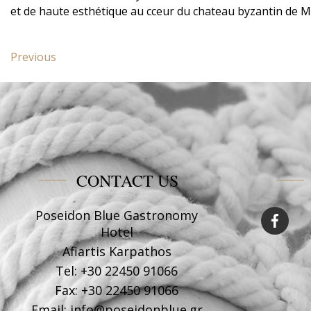
et de haute esthétique au cceur du chateau byzantin de 
Post
Previous
Previous
navigation
post:
Deluxe
suite
Poseidon
Blue
CONTACT US
Poseidon Blue Gastronomy
Hotel
Afiartis Karpathos
Tel:
+30 22450 91066
Fax:
+30 22450 91066
Email:
info@poseidonblue.gr