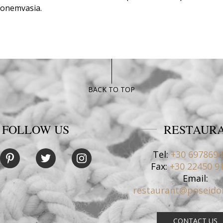
Monemvasia.
BACK TO TOP
FOLLOW US
RESTAUR
Tel:
+30 697869
Fax:
+30 22450 9
Email:
restaurant@poseido
CONTACT US