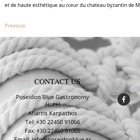
et de haute esthétique au cceur du chateau byzantin de 
Post
Previous
Previous
navigation
post:
Deluxe
suite
Poseidon
Blue
CONTACT US
Poseidon Blue Gastronomy
Hotel
Afiartis Karpathos
Tel:
+30 22450 91066
Fax:
+30 22450 91066
Email:
info@poseidonblue.gr