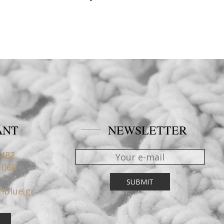
ANT
NEWSLETTER
4482
1066
nblue.gr