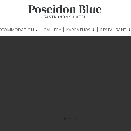
CCOMMODATION
GALLERY
KARPATHOS
RESTAURANT
scroll