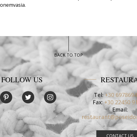
Monemvasia.
BACK TO TOP
FOLLOW US
RESTAUR
Tel:
+30 697869
Fax:
+30 22450 9
Email:
restaurant@poseido
CONTACT US