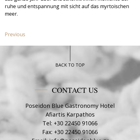
ruhe und entspannung mit sicht auf das myrtoischen
meer.
Post
Previous
Previous
navigation
post:
Deluxe
suite
Poseidon
BACK TO TOP
Blue
CONTACT US
Poseidon Blue Gastronomy Hotel
Afiartis Karpathos
Tel:
+30 22450 91066
Fax:
+30 22450 91066