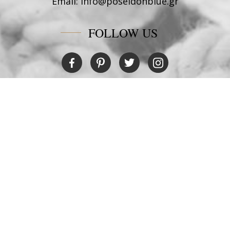
Email:
info@poseidonblue.gr
FOLLOW US
RESTAURANT
Tel:
+30 6978694482
Fax:
+30 22450 91066
Email:
restaurant@poseidonblue.gr
CONTACT US
NEWSLETTER