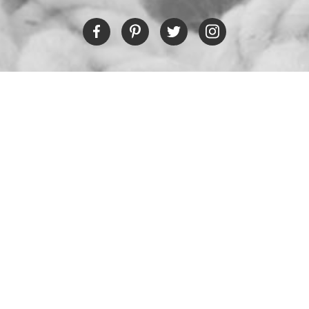
RESTAURANT
Tel:
+30 6978694482
Fax:
+30 22450 91066
Email:
restaurant@poseidonblue.gr
CONTACT US
NEWSLETTER