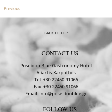
Post
Previous
Previous
navigation
post:
Superior
Poseidon
Blue
BACK TO TOP
CONTACT US
Poseidon Blue Gastronomy Hotel
Afiartis Karpathos
Tel:
+30 22450 91066
Fax:
+30 22450 91066
Email:
info@poseidonblue.gr
FOLLOW US