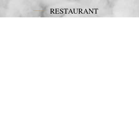
RESTAURANT
Tel:
+30 6978694482
Fax:
+30 22450 91066
Email:
restaurant@poseidonblue.gr
CONTACT US
NEWSLETTER