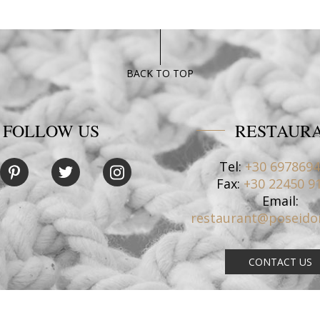
BACK TO TOP
FOLLOW US
RESTAUR
Tel:
+30 697869
Fax:
+30 22450 9
Email:
restaurant@poseido
CONTACT US