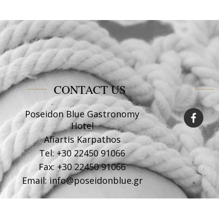
CONTACT US
Poseidon Blue Gastronomy
Hotel
Afiartis Karpathos
Tel:
+30 22450 91066
Fax:
+30 22450 91066
Email:
info@poseidonblue.gr