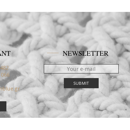
ANT
NEWSLETTER
4482
1066
nblue.gr